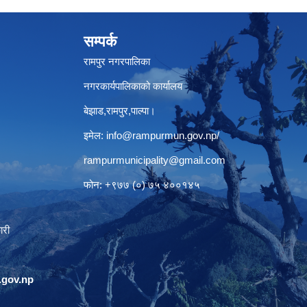
सम्पर्क
रामपुर नगरपालिका
नगरकार्यपालिकाको कार्यालय
बेझाड,रामपुर,पाल्पा।
इमेल:
info@rampurmun.gov.np
/
rampurmunicipality@gmail.com
फोन: +९७७ (०) ७५ ४००१४५
ारी
gov.np