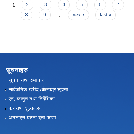
Pages
1
2
3
4
5
6
7
8
9
…
next ›
last »
सूचनाहरु
सूचना तथा समाचार
सार्वजनिक खरीद /बोलपत्र सूचना
एन, कानुन तथा निर्देशिका
कर तथा शुल्कहरु
अनलाइन घटना दर्ता फारम