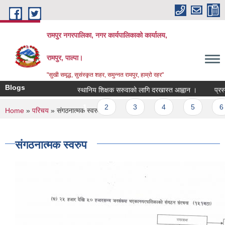
Skip to main content
रामपुर नगरपालिका, नगर कार्यपालिकाको कार्यालय,
रामपुर, पाल्पा।
"सुखी समृद्ध, सुसंस्कृत शहर, समुन्नत रामपुर, हाम्रो रहर"
Blogs
स्थानिय शिक्षक सरुवाको लागि दरखास्त आह्वान ।
प्रस्ताव
Pages
1
2
3
4
5
6
You are here
Home
»
परिचय
» संगठनात्मक स्वरुप
संगठनात्मक स्वरुप