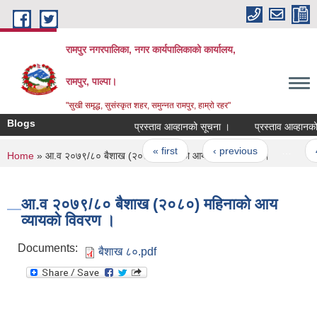
Skip to main content
रामपुर नगरपालिका, नगर कार्यपालिकाको कार्यालय,
रामपुर, पाल्पा।
"सुखी समृद्ध, सुसंस्कृत शहर, समुन्नत रामपुर, हाम्रो रहर"
Blogs
प्रस्ताव आव्हानको सूचना ।
प्रस्ताव आव्हानको स
Pages
« first
‹ previous
…
4
You are here
Home
» आ.व २०७९/८० बैशाख (२०८०) महिनाको आय व्यायको विवरण ।
आ.व २०७९/८० बैशाख (२०८०) महिनाको आय
व्यायको विवरण ।
Documents:
बैशाख ८०.pdf