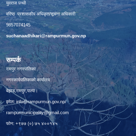
युवराज पन्थी
वरिष्ठ प्रशासकीय अधिकृत/सूचना अधिकारी
9857074145
suchanaadhikari@rampurmun.gov.np
सम्पर्क
रामपुर नगरपालिका
नगरकार्यपालिकाको कार्यालय
बेझाड,रामपुर,पाल्पा।
इमेल:
info@rampurmun.gov.np
/
rampurmunicipality@gmail.com
फोन: +९७७ (०) ७५ ४००१४५