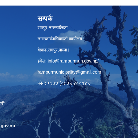
सम्पर्क
रामपुर नगरपालिका
नगरकार्यपालिकाको कार्यालय
बेझाड,रामपुर,पाल्पा।
इमेल:
info@rampurmun.gov.np
/
rampurmunicipality@gmail.com
फोन: +९७७ (०) ७५ ४००१४५
ारी
gov.np