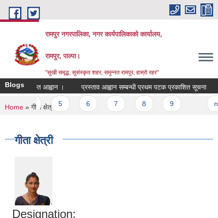
Skip to main content
रामपुर नगरपालिका, नगर कार्यपालिकाको कार्यालय,
रामपुर, पाल्पा।
"सुखी समृद्ध, सुसंस्कृत शहर, समुन्नत रामपुर, हाम्रो रहर"
Blogs
लागि दरखास्त आह्वान ।
प्रस्ताव आह्वान सम्बन्धी प्रथम पटक प्रकाशित सूचना
ह
4
5
6
7
8
9
…
next
You are here
Home
» गीता क्षेत्री
गीता क्षेत्री
Designation: