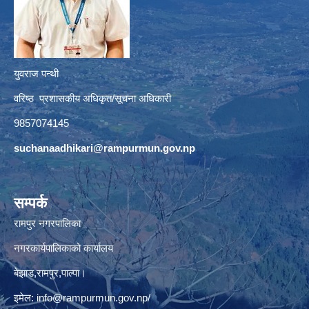
युवराज पन्थी
वरिष्ठ प्रशासकीय अधिकृत/सूचना अधिकारी
9857074145
suchanaadhikari@rampurmun.gov.np
सम्पर्क
रामपुर नगरपालिका
नगरकार्यपालिकाको कार्यालय
बेझाड,रामपुर,पाल्पा।
इमेल:
info@rampurmun.gov.np
/