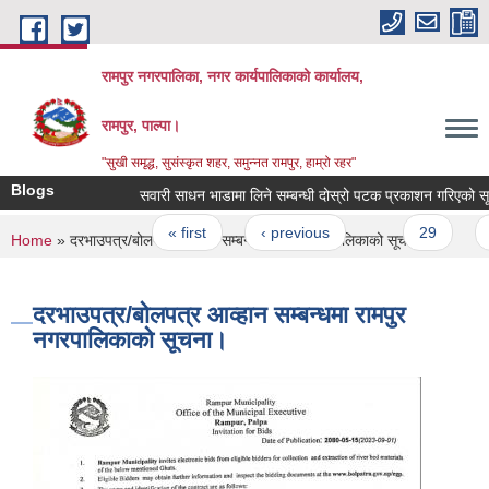
Skip to main content
रामपुर नगरपालिका, नगर कार्यपालिकाको कार्यालय,
रामपुर, पाल्पा।
"सुखी समृद्ध, सुसंस्कृत शहर, समुन्नत रामपुर, हाम्रो रहर"
Blogs
सवारी साधन भाडामा लिने सम्बन्धी दोस्रो पटक प्रकाशन गरिएको सूचना।
Pages
« first
‹ previous
…
29
30
You are here
Home
» दरभाउपत्र/बोलपत्र आव्हान सम्बन्धमा रामपुर नगरपालिकाको सूचना।
दरभाउपत्र/बोलपत्र आव्हान सम्बन्धमा रामपुर
नगरपालिकाको सूचना।