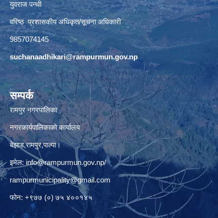
युवराज पन्थी
वरिष्ठ प्रशासकीय अधिकृत/सूचना अधिकारी
9857074145
suchanaadhikari@rampurmun.gov.np
सम्पर्क
रामपुर नगरपालिका
नगरकार्यपालिकाको कार्यालय
बेझाड,रामपुर,पाल्पा।
इमेल:
info@rampurmun.gov.np
/
rampurmunicipality@gmail.com
फोन: +९७७ (०) ७५ ४००१४५