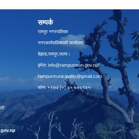
सम्पर्क
रामपुर नगरपालिका
नगरकार्यपालिकाको कार्यालय
बेझाड,रामपुर,पाल्पा।
इमेल:
info@rampurmun.gov.np
/
rampurmunicipality@gmail.com
फोन: +९७७ (०) ७५ ४००१४५
ारी
gov.np