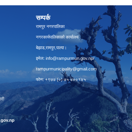
सम्पर्क
रामपुर नगरपालिका
नगरकार्यपालिकाको कार्यालय
बेझाड,रामपुर,पाल्पा।
इमेल:
info@rampurmun.gov.np
/
rampurmunicipality@gmail.com
फोन: +९७७ (०) ७५ ४००१४५
ारी
gov.np