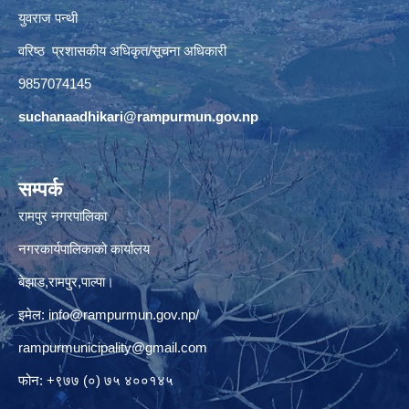
युवराज पन्थी
वरिष्ठ प्रशासकीय अधिकृत/सूचना अधिकारी
9857074145
suchanaadhikari@rampurmun.gov.np
सम्पर्क
रामपुर नगरपालिका
नगरकार्यपालिकाको कार्यालय
बेझाड,रामपुर,पाल्पा।
इमेल:
info@rampurmun.gov.np
/
rampurmunicipality@gmail.com
फोन: +९७७ (०) ७५ ४००१४५