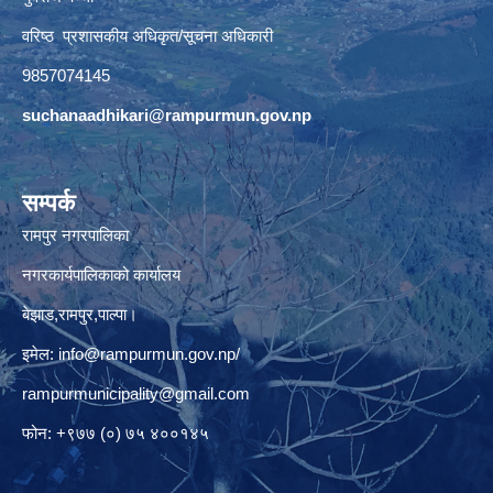
वरिष्ठ प्रशासकीय अधिकृत/सूचना अधिकारी
9857074145
suchanaadhikari@rampurmun.gov.np
सम्पर्क
रामपुर नगरपालिका
नगरकार्यपालिकाको कार्यालय
बेझाड,रामपुर,पाल्पा।
इमेल:
info@rampurmun.gov.np
/
rampurmunicipality@gmail.com
फोन: +९७७ (०) ७५ ४००१४५