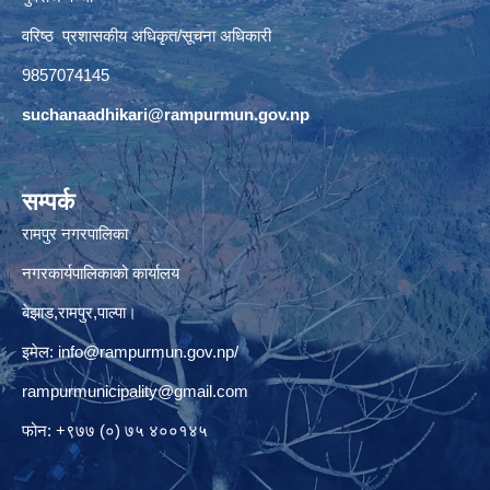
वरिष्ठ प्रशासकीय अधिकृत/सूचना अधिकारी
9857074145
suchanaadhikari@rampurmun.gov.np
सम्पर्क
रामपुर नगरपालिका
नगरकार्यपालिकाको कार्यालय
बेझाड,रामपुर,पाल्पा।
इमेल:
info@rampurmun.gov.np
/
rampurmunicipality@gmail.com
फोन: +९७७ (०) ७५ ४००१४५