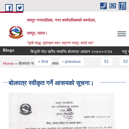
Skip to main content
रामपुर नगरपालिका, नगर कार्यपालिकाको कार्यालय,
रामपुर, पाल्पा।
"सुखी समृद्ध, सुसंस्कृत शहर, समुन्नत रामपुर, हाम्रो रहर"
Blogs
बिजुली पोल खरिद सम्बन्धि बोलपत्र आव्हान २०७५/०९/२७
पशु फर्म द
Pages
« first
‹ previous
…
51
52
You are here
Home
» बोलपत्र स्वीकृत गर्ने आसयको सूचना।
बोलपत्र स्वीकृत गर्ने आसयको सूचना।