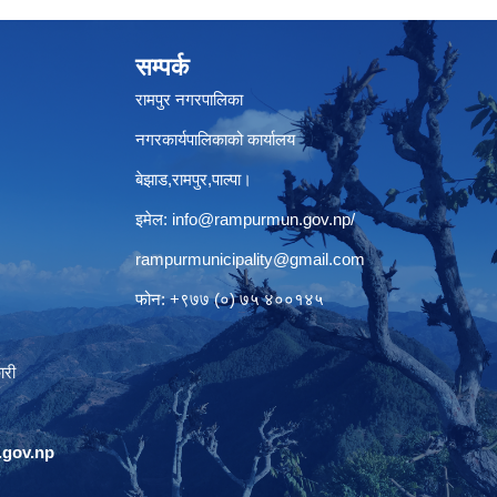
सम्पर्क
रामपुर नगरपालिका
नगरकार्यपालिकाको कार्यालय
बेझाड,रामपुर,पाल्पा।
इमेल:
info@rampurmun.gov.np
/
rampurmunicipality@gmail.com
फोन: +९७७ (०) ७५ ४००१४५
ारी
gov.np