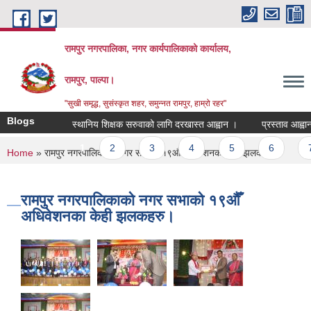
Skip to main content
रामपुर नगरपालिका, नगर कार्यपालिकाको कार्यालय,
रामपुर, पाल्पा।
"सुखी समृद्ध, सुसंस्कृत शहर, समुन्नत रामपुर, हाम्रो रहर"
Blogs
स्थानिय शिक्षक सरुवाको लागि दरखास्त आह्वान ।
प्रस्ताव आह्वान स
Pages
1
2
3
4
5
6
7
You are here
Home
» रामपुर नगरपालिकाको नगर सभाको १९औँ अधिवेशनका केही झलकहरु।
रामपुर नगरपालिकाको नगर सभाको १९औँ
अधिवेशनका केही झलकहरु।