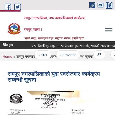
Skip to main content
रामपुर नगरपालिका, नगर कार्यपालिकाको कार्यालय,
रामपुर, पाल्पा।
"सुखी समृद्ध, सुसंस्कृत शहर, समुन्नत रामपुर, हाम्रो रहर"
Blogs
प्रेस विज्ञप्ति(रामपुर नगरपालिकामा हालसम्म संक्रमणको अवस्था तथा पि
Pages
« first
‹ previous
…
37
38
You are here
Home
» रामपुर नगरपालिकाको युवा स्वरोजगार कार्यक्रम सम्बन्धी सूचना
रामपुर नगरपालिकाको युवा स्वरोजगार कार्यक्रम
सम्बन्धी सूचना