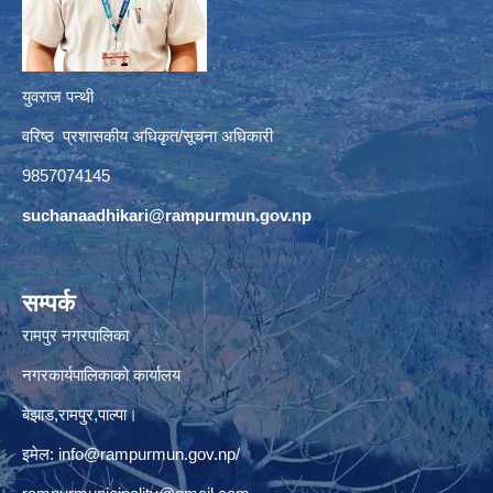
युवराज पन्थी
वरिष्ठ प्रशासकीय अधिकृत/सूचना अधिकारी
9857074145
suchanaadhikari@rampurmun.gov.np
सम्पर्क
रामपुर नगरपालिका
नगरकार्यपालिकाको कार्यालय
बेझाड,रामपुर,पाल्पा।
इमेल:
info@rampurmun.gov.np
/