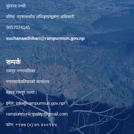
युवराज पन्थी
वरिष्ठ प्रशासकीय अधिकृत/सूचना अधिकारी
9857074145
suchanaadhikari@rampurmun.gov.np
सम्पर्क
रामपुर नगरपालिका
नगरकार्यपालिकाको कार्यालय
बेझाड,रामपुर,पाल्पा।
इमेल:
info@rampurmun.gov.np
/
rampurmunicipality@gmail.com
फोन: +९७७ (०) ७५ ४००१४५