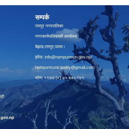
सम्पर्क
रामपुर नगरपालिका
नगरकार्यपालिकाको कार्यालय
बेझाड,रामपुर,पाल्पा।
इमेल:
info@rampurmun.gov.np
/
rampurmunicipality@gmail.com
फोन: +९७७ (०) ७५ ४००१४५
ारी
gov.np