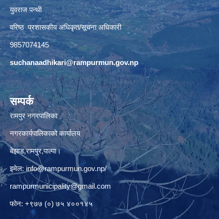
युवराज पन्थी
वरिष्ठ प्रशासकीय अधिकृत/सूचना अधिकारी
9857074145
suchanaadhikari@rampurmun.gov.np
सम्पर्क
रामपुर नगरपालिका
नगरकार्यपालिकाको कार्यालय
बेझाड,रामपुर,पाल्पा।
इमेल:
info@rampurmun.gov.np
/
rampurmunicipality@gmail.com
फोन: +९७७ (०) ७५ ४००१४५