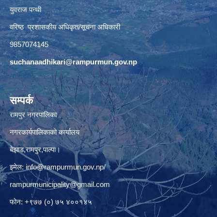
युवराज पन्थी
वरिष्ठ प्रशासकीय अधिकृत/सूचना अधिकारी
9857074145
suchanaadhikari@rampurmun.gov.np
सम्पर्क
रामपुर नगरपालिका
नगरकार्यपालिकाको कार्यालय
बेझाड,रामपुर,पाल्पा।
इमेल:
info@rampurmun.gov.np
/
rampurmunicipality@gmail.com
फोन: +९७७ (०) ७५ ४००१४५