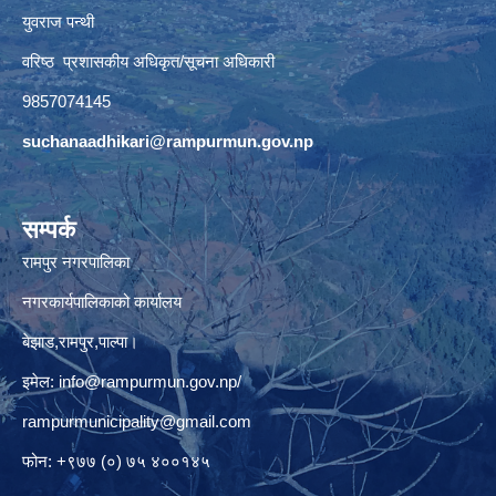
युवराज पन्थी
वरिष्ठ प्रशासकीय अधिकृत/सूचना अधिकारी
9857074145
suchanaadhikari@rampurmun.gov.np
सम्पर्क
रामपुर नगरपालिका
नगरकार्यपालिकाको कार्यालय
बेझाड,रामपुर,पाल्पा।
इमेल:
info@rampurmun.gov.np
/
rampurmunicipality@gmail.com
फोन: +९७७ (०) ७५ ४००१४५