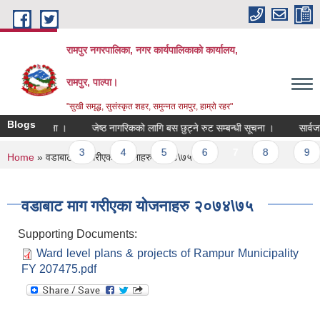
Skip to main content
रामपुर नगरपालिका, नगर कार्यपालिकाको कार्यालय,
रामपुर, पाल्पा।
"सुखी समृद्ध, सुसंस्कृत शहर, समुन्नत रामपुर, हाम्रो रहर"
Blogs
्बन्धी सूचना ।
जेष्ठ नागरिकको लागि बस छुट्ने रुट सम्बन्धी सूचना ।
सार्वजनिक 
s
…
3
4
5
6
7
8
9
You are here
Home
» वडाबाट माग गरीएका योजनाहरु २०७४\७५
वडाबाट माग गरीएका योजनाहरु २०७४\७५
Supporting Documents:
Ward level plans & projects of Rampur Municipality
FY 207475.pdf