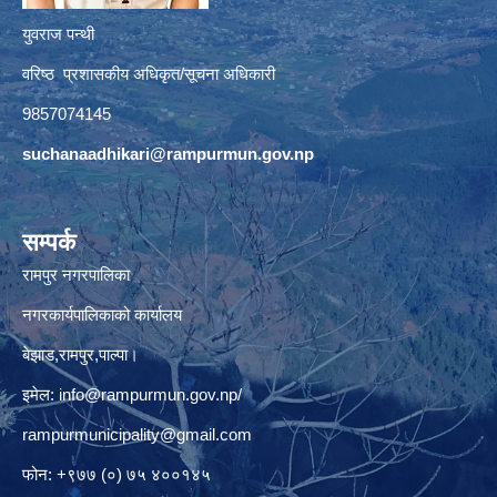
युवराज पन्थी
वरिष्ठ प्रशासकीय अधिकृत/सूचना अधिकारी
9857074145
suchanaadhikari@rampurmun.gov.np
सम्पर्क
रामपुर नगरपालिका
नगरकार्यपालिकाको कार्यालय
बेझाड,रामपुर,पाल्पा।
इमेल:
info@rampurmun.gov.np
/
rampurmunicipality@gmail.com
फोन: +९७७ (०) ७५ ४००१४५