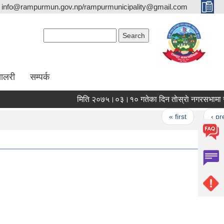
info@rampurmun.gov.np/rampurmunicipality@gmail.com
Search form
Search
यालरी
सम्पर्क
मिति २०
Pages
« first
‹ previo