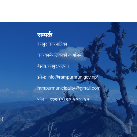
सम्पर्क
रामपुर नगरपालिका
नगरकार्यपालिकाको कार्यालय
बेझाड,रामपुर,पाल्पा।
इमेल:
info@rampurmun.gov.np
/
rampurmunicipality@gmail.com
फोन: +९७७ (०) ७५ ४००१४५
ारी