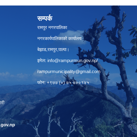
सम्पर्क
रामपुर नगरपालिका
नगरकार्यपालिकाको कार्यालय
बेझाड,रामपुर,पाल्पा।
इमेल:
info@rampurmun.gov.np
/
rampurmunicipality@gmail.com
फोन: +९७७ (०) ७५ ४००१४५
ारी
gov.np