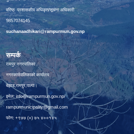
वरिष्ठ प्रशासकीय अधिकृत/सूचना अधिकारी
9857074145
suchanaadhikari@rampurmun.gov.np
सम्पर्क
रामपुर नगरपालिका
नगरकार्यपालिकाको कार्यालय
बेझाड,रामपुर,पाल्पा।
इमेल:
info@rampurmun.gov.np
/
rampurmunicipality@gmail.com
फोन: +९७७ (०) ७५ ४००१४५