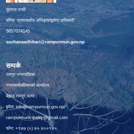
युवराज पन्थी
वरिष्ठ प्रशासकीय अधिकृत/सूचना अधिकारी
9857074145
suchanaadhikari@rampurmun.gov.np
सम्पर्क
रामपुर नगरपालिका
नगरकार्यपालिकाको कार्यालय
बेझाड,रामपुर,पाल्पा।
इमेल:
info@rampurmun.gov.np
/
rampurmunicipality@gmail.com
फोन: +९७७ (०) ७५ ४००१४५