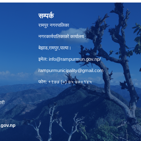
सम्पर्क
रामपुर नगरपालिका
नगरकार्यपालिकाको कार्यालय
बेझाड,रामपुर,पाल्पा।
इमेल:
info@rampurmun.gov.np
/
rampurmunicipality@gmail.com
फोन: +९७७ (०) ७५ ४००१४५
ारी
gov.np