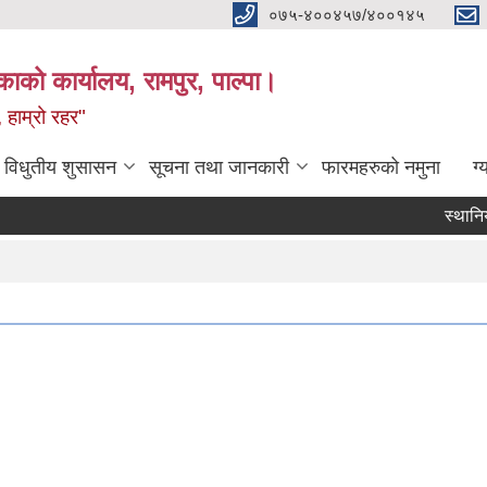
०७५-४००४५७/४००१४५
ाको कार्यालय, रामपुर, पाल्पा।
 हाम्रो रहर"
विधुतीय शुसासन
सूचना तथा जानकारी
फारमहरुको नमुना
ग्
स्थानिय श
Pag