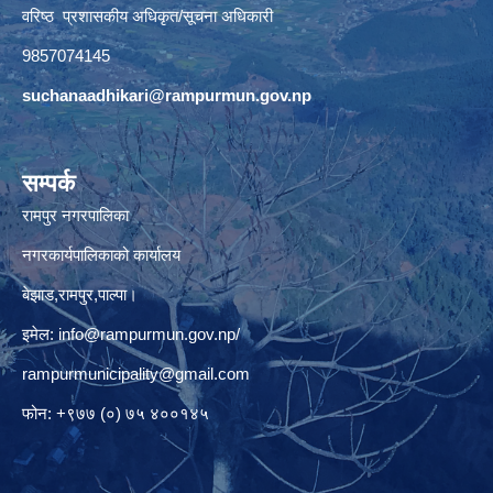
वरिष्ठ प्रशासकीय अधिकृत/सूचना अधिकारी
9857074145
suchanaadhikari@rampurmun.gov.np
सम्पर्क
रामपुर नगरपालिका
नगरकार्यपालिकाको कार्यालय
बेझाड,रामपुर,पाल्पा।
इमेल:
info@rampurmun.gov.np
/
rampurmunicipality@gmail.com
फोन: +९७७ (०) ७५ ४००१४५