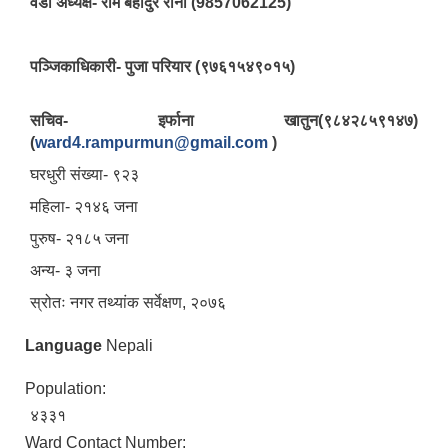
वडा अध्यक्ष- राम बहादुर राना (9857062125)
पञ्‍जिकाधिकारी- पुजा परियार (९७६१५४९०१५)
सचिव- इर्फाना खातुन(९८४२८५९१४७)
(
ward4.rampurmun@gmail.com
)
घरधुरी संख्या- ९२३
महिला- २१४६ जना
पुरुष- २१८५ जना
अन्य- ३ जना
स्रोतः नगर तथ्यांक सर्वेक्षण, २०७६
Language
Nepali
Population:
४३३१
Ward Contact Number: