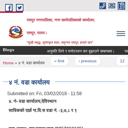
Skip to main content
रामपुर नगरपालिका, नगर कार्यपालिकाको कार्यालय,
रामपुर, पाल्पा।
"सुखी समृद्ध, सुसंस्कृत शहर, समुन्नत रामपुर, हाम्रो रहर"
Blogs
अनुमति लिने र मनोरञ्‍जन कर बुझाउने सम्बन्धमा।
प्लाष्टि
Pages
« first
‹ previous
…
12
You are here
Home
» ४ नं. वडा कार्यालय
४ नं. वडा कार्यालय
Submitted on:
Fri, 03/02/2018 - 11:58
४. नं॰ वडा कार्यालय,देविस्थान
साविकको दर्छा गा.वि.स वडा नं. -३,७,८ र ९