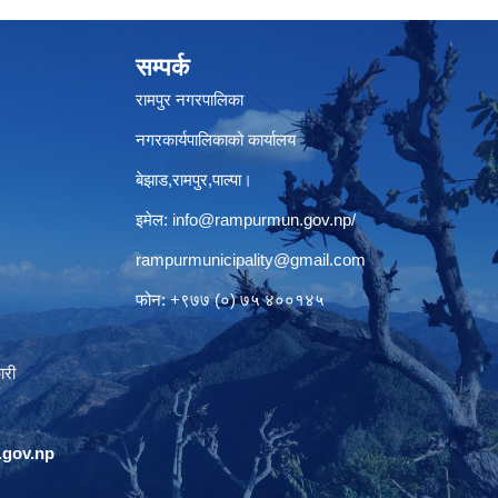
सम्पर्क
रामपुर नगरपालिका
नगरकार्यपालिकाको कार्यालय
बेझाड,रामपुर,पाल्पा।
इमेल:
info@rampurmun.gov.np
/
rampurmunicipality@gmail.com
फोन: +९७७ (०) ७५ ४००१४५
ारी
gov.np