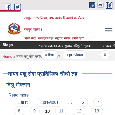
Skip to main content
रामपुर नगरपालिका, नगर कार्यपालिकाको कार्यालय,
रामपुर, पाल्पा।
"सुखी समृद्ध, सुसंस्कृत शहर, समुन्नत रामपुर, हाम्रो रहर"
Blogs
राजस्व संकलन कार्य सुचारु गरिएको सूचना ।
राजश्व संकलन 
Pages
« first
‹ previous
…
6
You are here
Home
» नायब पशु सेवा प्राविधिक/ चौथो तह
नायब पशु सेवा प्राविधिक/ चौथो तह
दिलु मोक्तान
Read more
about दिलु मोक्तान
Pages
« first
‹ previous
…
6
7
8
9
10
11
12
13