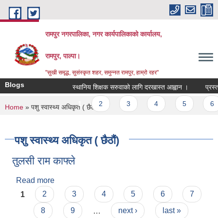
Skip to main content
रामपुर नगरपालिका, नगर कार्यपालिकाको कार्यालय,
रामपुर, पाल्पा।
"सुखी समृद्ध, सुसंस्कृत शहर, समुन्नत रामपुर, हाम्रो रहर"
Blogs
स्थानिय शिक्षक सरुवाको लागि दरखास्त आह्वान ।
प्रस्ताव
Pages
1
2
3
4
5
6
You are here
Home
» पशु स्वास्थ्य अधिकृत ( छैठौं)
पशु स्वास्थ्य अधिकृत ( छैठौं)
तुलसी राम काफ्ले
Read more
about तुलसी राम काफ्ले
Pages
1
2
3
4
5
6
7
8
9
…
next ›
last »