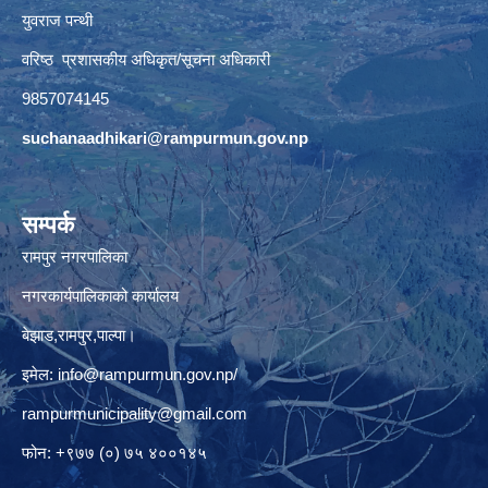
युवराज पन्थी
वरिष्ठ प्रशासकीय अधिकृत/सूचना अधिकारी
9857074145
suchanaadhikari@rampurmun.gov.np
सम्पर्क
रामपुर नगरपालिका
नगरकार्यपालिकाको कार्यालय
बेझाड,रामपुर,पाल्पा।
इमेल:
info@rampurmun.gov.np
/
rampurmunicipality@gmail.com
फोन: +९७७ (०) ७५ ४००१४५