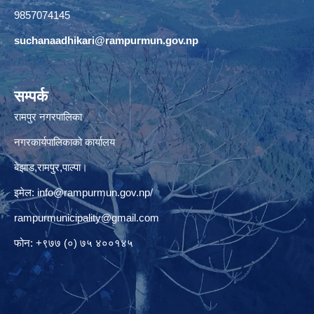
9857074145
suchanaadhikari@rampurmun.gov.np
सम्पर्क
रामपुर नगरपालिका
नगरकार्यपालिकाको कार्यालय
बेझाड,रामपुर,पाल्पा।
इमेल:
info@rampurmun.gov.np
/
rampurmunicipality@gmail.com
फोन: +९७७ (०) ७५ ४००१४५