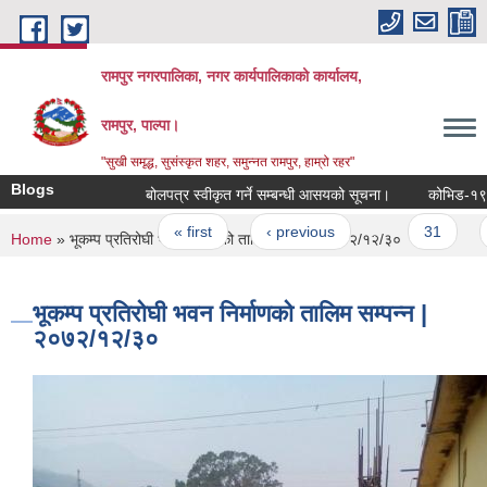
Skip to main content
रामपुर नगरपालिका, नगर कार्यपालिकाको कार्यालय,
रामपुर, पाल्पा।
"सुखी समृद्ध, सुसंस्कृत शहर, समुन्नत रामपुर, हाम्रो रहर"
Blogs
बोलपत्र स्वीकृत गर्ने सम्बन्धी आसयको सूचना।
Pages
« first
‹ previous
…
31
32
You are here
Home
» भूकम्प प्रतिरोघी भवन निर्माणको तालिम सम्पन्न | २०७२/१२/३०
भूकम्प प्रतिरोघी भवन निर्माणको तालिम सम्पन्न |
२०७२/१२/३०