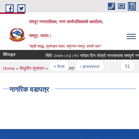
Skip to main content
रामपुर नगरपालिका, नगर कार्यपालिकाको कार्यालय,
रामपुर, पाल्पा।
"सुखी समृद्ध, सुसंस्कृत शहर, समुन्नत रामपुर, हाम्रो रहर"
Blogs
मिति २०७५।०३।१० गत
Pages
« first
‹ previous
…
51
You are here
Home
»
विधुतीय शुसासन
» नागरिक वडापत्र
नागरिक वडापत्र