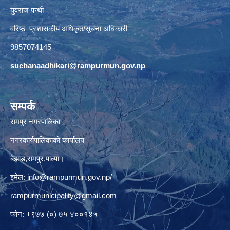
युवराज पन्थी
वरिष्ठ प्रशासकीय अधिकृत/सूचना अधिकारी
9857074145
suchanaadhikari@rampurmun.gov.np
सम्पर्क
रामपुर नगरपालिका
नगरकार्यपालिकाको कार्यालय
बेझाड,रामपुर,पाल्पा।
इमेल:
info@rampurmun.gov.np
/
rampurmunicipality@gmail.com
फोन: +९७७ (०) ७५ ४००१४५