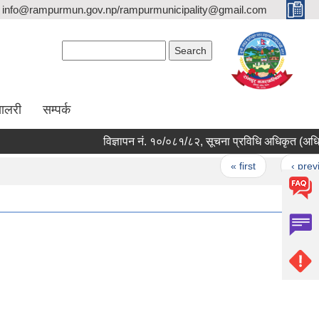
info@rampurmun.gov.np/rampurmunicipality@gmail.com
Search form
Search
यालरी
सम्पर्क
विज्ञापन नं. १०/०८१/८२, सूचना प्रविधि अधिकृत (अधिकृत स
Pages
« first
‹ previous