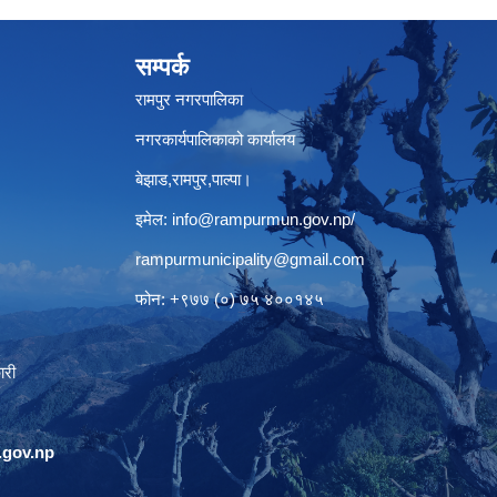
सम्पर्क
रामपुर नगरपालिका
नगरकार्यपालिकाको कार्यालय
बेझाड,रामपुर,पाल्पा।
इमेल:
info@rampurmun.gov.np
/
rampurmunicipality@gmail.com
फोन: +९७७ (०) ७५ ४००१४५
ारी
gov.np