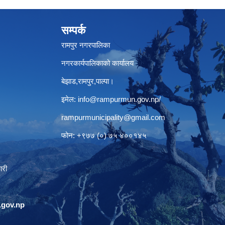
सम्पर्क
रामपुर नगरपालिका
नगरकार्यपालिकाको कार्यालय
बेझाड,रामपुर,पाल्पा।
इमेल:
info@rampurmun.gov.np
/
rampurmunicipality@gmail.com
फोन: +९७७ (०) ७५ ४००१४५
ारी
gov.np