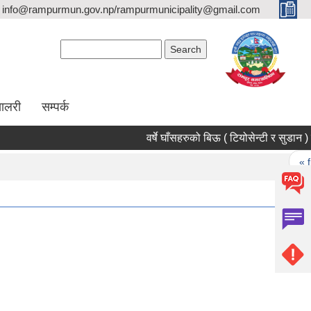
info@rampurmun.gov.np/rampurmunicipality@gmail.com
Search form
Search
यालरी
सम्पर्क
Pages
« first