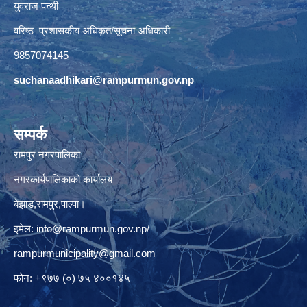
युवराज पन्थी
वरिष्ठ प्रशासकीय अधिकृत/सूचना अधिकारी
9857074145
suchanaadhikari@rampurmun.gov.np
सम्पर्क
रामपुर नगरपालिका
नगरकार्यपालिकाको कार्यालय
बेझाड,रामपुर,पाल्पा।
इमेल:
info@rampurmun.gov.np
/
rampurmunicipality@gmail.com
फोन: +९७७ (०) ७५ ४००१४५