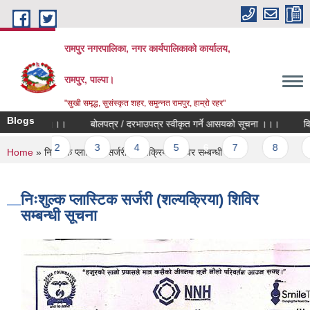
Skip to main content
रामपुर नगरपालिका, नगर कार्यपालिकाको कार्यालय,
रामपुर, पाल्पा।
"सुखी समृद्ध, सुसंस्कृत शहर, समुन्नत रामपुर, हाम्रो रहर"
Blogs
सयको सूचना ।।।
बोलपत्र / दरभाउपत्र स्वीकृत गर्ने आसयको सूचना ।।।
विद्या
…
2
3
4
5
6
7
8
9
You are here
Home
» निःशुल्क प्लास्टिक सर्जरी (शल्यक्रिया) शिविर सम्बन्धी सूचना
निःशुल्क प्लास्टिक सर्जरी (शल्यक्रिया) शिविर
सम्बन्धी सूचना