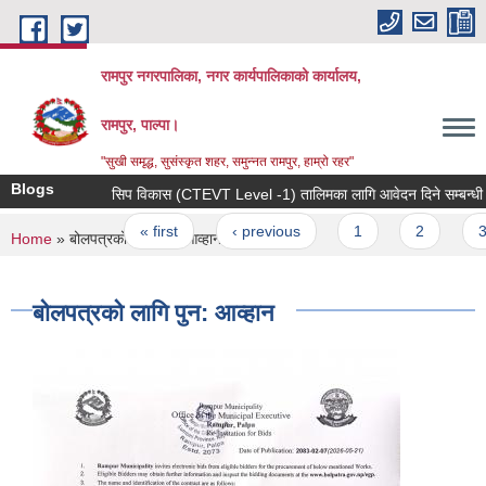
Skip to main content
रामपुर नगरपालिका, नगर कार्यपालिकाको कार्यालय,
रामपुर, पाल्पा।
"सुखी समृद्ध, सुसंस्कृत शहर, समुन्नत रामपुर, हाम्रो रहर"
Blogs
सिप विकास (CTEVT Level -1) तालिमका लागि आवेदन दिने सम्बन्धी सूच
Pages
« first
‹ previous
1
2
3
You are here
Home
» बोलपत्रको लागि पुन: आव्हान
बोलपत्रको लागि पुन: आव्हान