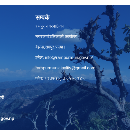
सम्पर्क
रामपुर नगरपालिका
नगरकार्यपालिकाको कार्यालय
बेझाड,रामपुर,पाल्पा।
इमेल:
info@rampurmun.gov.np
/
rampurmunicipality@gmail.com
फोन: +९७७ (०) ७५ ४००१४५
ारी
gov.np