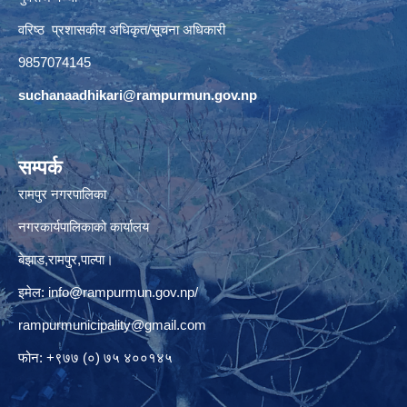
वरिष्ठ प्रशासकीय अधिकृत/सूचना अधिकारी
9857074145
suchanaadhikari@rampurmun.gov.np
सम्पर्क
रामपुर नगरपालिका
नगरकार्यपालिकाको कार्यालय
बेझाड,रामपुर,पाल्पा।
इमेल:
info@rampurmun.gov.np
/
rampurmunicipality@gmail.com
फोन: +९७७ (०) ७५ ४००१४५