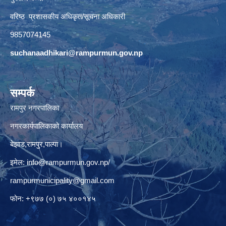
वरिष्ठ प्रशासकीय अधिकृत/सूचना अधिकारी
9857074145
suchanaadhikari@rampurmun.gov.np
सम्पर्क
रामपुर नगरपालिका
नगरकार्यपालिकाको कार्यालय
बेझाड,रामपुर,पाल्पा।
इमेल:
info@rampurmun.gov.np
/
rampurmunicipality@gmail.com
फोन: +९७७ (०) ७५ ४००१४५