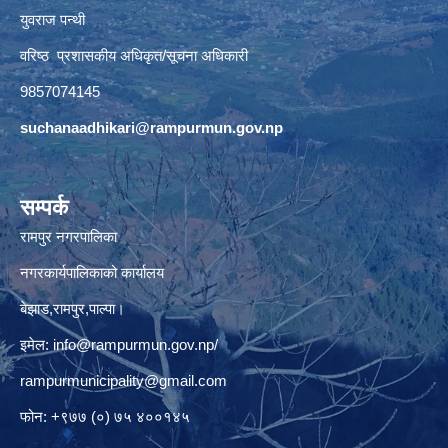
युवराज पन्थी
वरिष्ठ प्रशासकीय अधिकृत/सूचना अधिकारी
9857074145
suchanaadhikari@rampurmun.gov.np
सम्पर्क
रामपुर नगरपालिका
नगरकार्यपालिकाको कार्यालय
बेझाड,रामपुर,पाल्पा।
इमेल:
info@rampurmun.gov.np
/
rampurmunicipality@gmail.com
फोन: +९७७ (०) ७५ ४००१४५