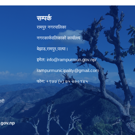
सम्पर्क
रामपुर नगरपालिका
नगरकार्यपालिकाको कार्यालय
बेझाड,रामपुर,पाल्पा।
इमेल:
info@rampurmun.gov.np
/
rampurmunicipality@gmail.com
फोन: +९७७ (०) ७५ ४००१४५
ारी
gov.np