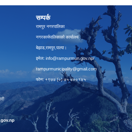
सम्पर्क
रामपुर नगरपालिका
नगरकार्यपालिकाको कार्यालय
बेझाड,रामपुर,पाल्पा।
इमेल:
info@rampurmun.gov.np
/
rampurmunicipality@gmail.com
फोन: +९७७ (०) ७५ ४००१४५
ारी
gov.np