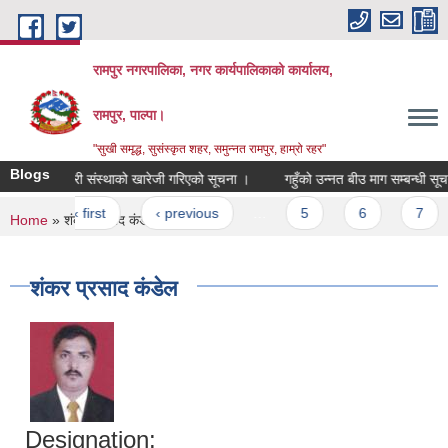
Skip to main content
रामपुर नगरपालिका, नगर कार्यपालिकाको कार्यालय,
रामपुर, पाल्पा।
"सुखी समृद्ध, सुसंस्कृत शहर, समुन्नत रामपुर, हाम्रो रहर"
Blogs
सहकारी संस्थाको खारेजी गरिएको सूचना ।
गहुँको उन्नत बीउ माग सम्बन्धी सूचना 
Pages
« first
‹ previous
…
5
6
7
You are here
Home
» शंकर प्रसाद कंडेल
शंकर प्रसाद कंडेल
Designation: