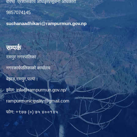
वरिष्ठ प्रशासकीय अधिकृत/सूचना अधिकारी
9857074145
suchanaadhikari@rampurmun.gov.np
सम्पर्क
रामपुर नगरपालिका
नगरकार्यपालिकाको कार्यालय
बेझाड,रामपुर,पाल्पा।
इमेल:
info@rampurmun.gov.np
/
rampurmunicipality@gmail.com
फोन: +९७७ (०) ७५ ४००१४५